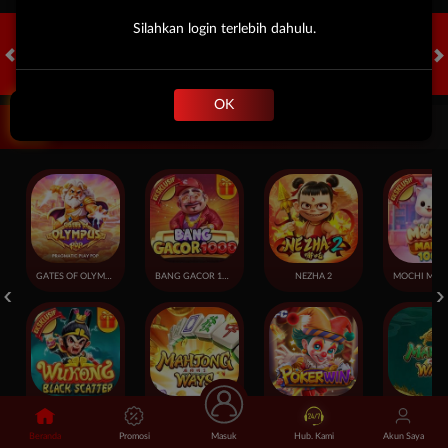
Silahkan login terlebih dahulu.
Tap Me!
HOT GAMES
SLOTS
LIVE CASINO
RACE
TOGEL
OL
OK
Game Populer
GATES OF OLYMPUS POP
BANG GACOR 1000
NEZHA 2
WUKONG - BLACK SCATTER
MAHJONG WAYS
POKER WIN
Beranda
Promosi
Masuk
Hub. Kami
Akun Saya