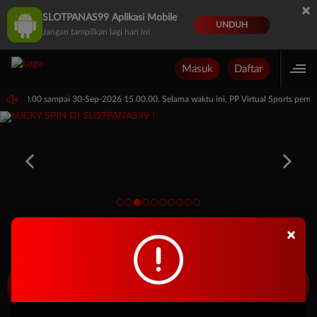
×
SLOTPANAS99 Aplikasi Mobile
UNDUH
Jangan tampilkan lagi hari ini
Masuk
Daftar
ari 15.00.00 sampai 30-Sep-2026 15.00.00. Selama waktu ini, PP Virtual Sports per
×
JACKPOT
PLAY
IDR
12,744,687,017