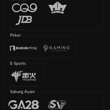
Poker
E-Sports
Sabung Ayam