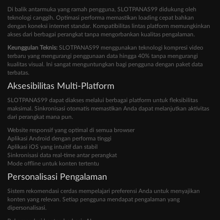
Di balik antarmuka yang ramah pengguna, SLOTPANAS99 didukung oleh
teknologi canggih. Optimasi performa memastikan loading cepat bahkan
dengan koneksi internet standar. Kompatibilitas lintas platform memungkinkan
akses dari berbagai perangkat tanpa mengorbankan kualitas pengalaman.
Keunggulan Teknis:
SLOTPANAS99 menggunakan teknologi kompresi video
terbaru yang mengurangi penggunaan data hingga 40% tanpa mengurangi
kualitas visual. Ini sangat menguntungkan bagi pengguna dengan paket data
terbatas.
Aksesibilitas Multi-Platform
SLOTPANAS99 dapat diakses melalui berbagai platform untuk fleksibilitas
maksimal. Sinkronisasi otomatis memastikan Anda dapat melanjutkan aktivitas
dari perangkat mana pun.
Website responsif yang optimal di semua browser
Aplikasi Android dengan performa tinggi
Aplikasi iOS yang intuitif dan stabil
Sinkronisasi data real-time antar perangkat
Mode offline untuk konten tertentu
Personalisasi Pengalaman
Sistem rekomendasi cerdas mempelajari preferensi Anda untuk menyajikan
konten yang relevan. Setiap pengguna mendapat pengalaman yang
dipersonalisasi.