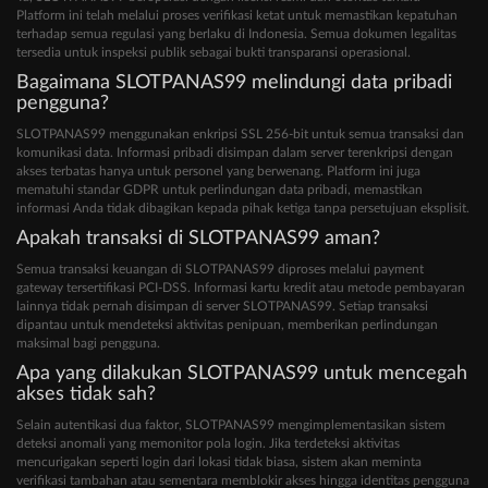
Platform ini telah melalui proses verifikasi ketat untuk memastikan kepatuhan
terhadap semua regulasi yang berlaku di Indonesia. Semua dokumen legalitas
tersedia untuk inspeksi publik sebagai bukti transparansi operasional.
Bagaimana SLOTPANAS99 melindungi data pribadi
pengguna?
SLOTPANAS99 menggunakan enkripsi SSL 256-bit untuk semua transaksi dan
komunikasi data. Informasi pribadi disimpan dalam server terenkripsi dengan
akses terbatas hanya untuk personel yang berwenang. Platform ini juga
mematuhi standar GDPR untuk perlindungan data pribadi, memastikan
informasi Anda tidak dibagikan kepada pihak ketiga tanpa persetujuan eksplisit.
Apakah transaksi di SLOTPANAS99 aman?
Semua transaksi keuangan di SLOTPANAS99 diproses melalui payment
gateway tersertifikasi PCI-DSS. Informasi kartu kredit atau metode pembayaran
lainnya tidak pernah disimpan di server SLOTPANAS99. Setiap transaksi
dipantau untuk mendeteksi aktivitas penipuan, memberikan perlindungan
maksimal bagi pengguna.
Apa yang dilakukan SLOTPANAS99 untuk mencegah
akses tidak sah?
Selain autentikasi dua faktor, SLOTPANAS99 mengimplementasikan sistem
deteksi anomali yang memonitor pola login. Jika terdeteksi aktivitas
mencurigakan seperti login dari lokasi tidak biasa, sistem akan meminta
verifikasi tambahan atau sementara memblokir akses hingga identitas pengguna