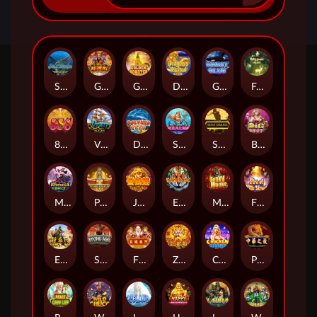
Sea World
God Of Wealth
Golden Rooster
Dragon's Riches
Great Blue
Fairy Garden
888
Victory
Dolphin Reef
Sea Realms
Samurai
Big Shot
Mysterious Witch
Pyramid Adventure
Jin Qian Wa
Eyes of Fortune
Monkey Slots
Fire of Villa Street
Emperor Gate
StoneAge
FORTUNE
Zhao Cai Jin Bao
Chjcken Djnner
Panda