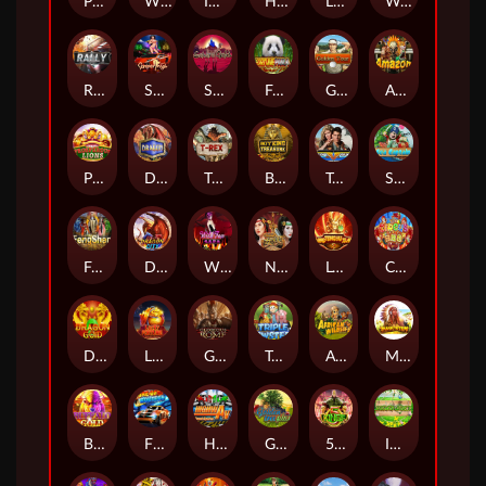
Peace&Long Life
Wild Chuco
ICELAND
Happy Prosperous
Laura
Water Margin
Rally
Striper Night
Sahara Gold
Fortune Panda
Golden Tour
Amazon
Prosperous Lions
Dragon
T-REX
Boy King
Top Gun
Sea Captain
Feng Shen
Dragon City
Wild Fox
NvXia
LongTengHuXiao2
Circus
Dragon Gold
Lucky Fortune
Glorious Rome
Triple Twister
African Wildlife
Magic Totem
Buffalo Gold
Fire of Route 66
Highway King
GoldenTree
5 Kings
Irish Luck