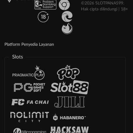
©2026 SLOTPANAS99.
Hak cipta dilindungi | 18+
Platform Penyedia Layanan
Slots