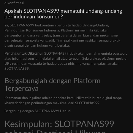
dikonfirmasi.
Apakah SLOTPANAS99 mematuhi undang-undang
perlindungan konsumen?
Ya, SLOTPANAS99 berkomitmen penuh terhadap Undang-Undang
Perlindungan Konsumen Indonesia. Platform ini memiliki kebijakan
pengembalian dana yang jelas, transparansi dalam biaya, dan mekanisme
penyelesaian sengketa yang adil. Tim legal kami memastikan semua praktik
bisnis sesuai dengan hukum yang berlaku.
Penting untuk Diketahui:
SLOTPANAS99 tidak akan pernah meminta password
atau informasi sensitif melalui email atau telepon. Selalu akses platform melalui
URL resmi dan waspada terhadap upaya phishing yang mengatasnamakan
SLOTPANAS99.
Bergabunglah dengan Platform
Terpercaya
Keamanan dan legalitas adalah prioritas kami. Nikmati hiburan digital tanpa
khawatir dengan perlindungan maksimal dari SLOTPANAS99.
Bergabung dengan SLOTPANAS99 Hari Ini
Kesimpulan: SLOTPANAS99