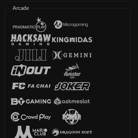
Arcade