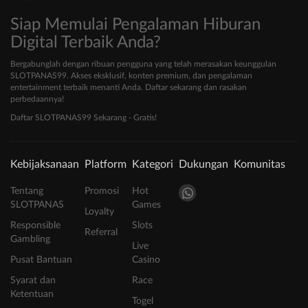
Siap Memulai Pengalaman Hiburan
Digital Terbaik Anda?
Bergabunglah dengan ribuan pengguna yang telah merasakan keunggulan
SLOTPANAS99. Akses eksklusif, konten premium, dan pengalaman
entertainment terbaik menanti Anda. Daftar sekarang dan rasakan
perbedaannya!
Daftar SLOTPANAS99 Sekarang - Gratis!
Kebijaksanaan
Platform
Kategori
Dukungan
Komunitas
Tentang
Promosi
Hot
SLOTPANAS
Games
Loyalty
Responsible
Slots
Referral
Gambling
Live
Pusat Bantuan
Casino
Syarat dan
Race
Ketentuan
Togel