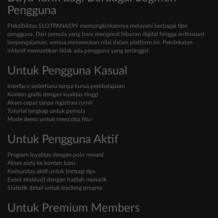
Pengguna
Fleksibilitas SLOTPANAS99 memungkinkannya melayani berbagai tipe
pengguna. Dari pemula yang baru mengenal hiburan digital hingga enthusiast
berpengalaman, semua menemukan nilai dalam platform ini. Pendekatan
inklusif memastikan tidak ada pengguna yang tertinggal.
Untuk Pengguna Kasual
Interface sederhana tanpa kurva pembelajaran
Konten gratis dengan kualitas tinggi
Akses cepat tanpa registrasi rumit
Tutorial lengkap untuk pemula
Mode demo untuk mencoba fitur
Untuk Pengguna Aktif
Program loyalitas dengan poin reward
Akses early ke konten baru
Komunitas aktif untuk berbagi tips
Event eksklusif dengan hadiah menarik
Statistik detail untuk tracking progres
Untuk Premium Members