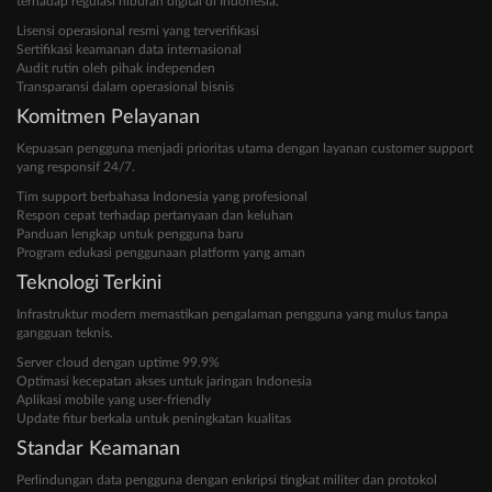
terhadap regulasi hiburan digital di Indonesia.
Lisensi operasional resmi yang terverifikasi
Sertifikasi keamanan data internasional
Audit rutin oleh pihak independen
Transparansi dalam operasional bisnis
Komitmen Pelayanan
Kepuasan pengguna menjadi prioritas utama dengan layanan customer support
yang responsif 24/7.
Tim support berbahasa Indonesia yang profesional
Respon cepat terhadap pertanyaan dan keluhan
Panduan lengkap untuk pengguna baru
Program edukasi penggunaan platform yang aman
Teknologi Terkini
Infrastruktur modern memastikan pengalaman pengguna yang mulus tanpa
gangguan teknis.
Server cloud dengan uptime 99.9%
Optimasi kecepatan akses untuk jaringan Indonesia
Aplikasi mobile yang user-friendly
Update fitur berkala untuk peningkatan kualitas
Standar Keamanan
Perlindungan data pengguna dengan enkripsi tingkat militer dan protokol