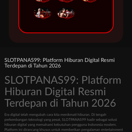
i
i
SLOTPANAS99: Platform Hiburan Digital Resmi
Terdepan di Tahun 2026
SLOTPANAS99: Platform
Hiburan Digital Resmi
Terdepan di Tahun 2026
Era digital telah mengubah cara kita menikmati hiburan. Di tengah
perkembangan teknologi yang pesat, SLOTPANAS99 hadir sebagai solusi
hiburan digital yang memahami kebutuhan pengguna Indonesia modern.
Platform ini dirancang khusus untuk memberikan pengalaman entertainment