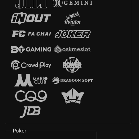
Poker