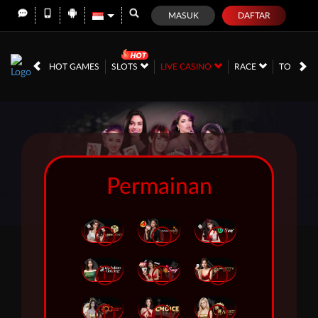
MASUK
DAFTAR
HOT GAMES
SLOTS
LIVE CASINO
RACE
TOGEL
Permainan
i
i
i
i
i
i
i
i
i