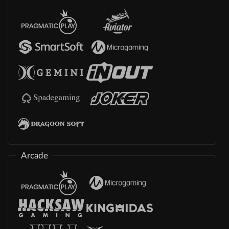
Arcade