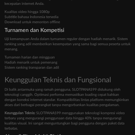
kecepatan internet Anda.
Kualitas video hingga 1080p
Subtitle bahasa Indonesia tersedia
Download untuk menonton offline
Turnamen dan Kompetisi
Uji kemampuan Anda dalam turnamen reguler dengan hadiah menarik. Sistem
ranking yang adil memberikan kesempatan yang sama bagi semua peserta untuk
menang.
Turnamen harian dan mingguan
Hadiah menarik untuk pemenang
Sistem ranking transparan dan adil
Keunggulan Teknis dan Fungsional
Di balik antarmuka yang ramah pengguna, SLOTPANAS99 didukung oleh
teknologi canggih. Optimasi performa memastikan loading cepat bahkan
dengan koneksi internet standar. Kompatibilitas lintas platform memungkinkan
akses dari berbagai perangkat tanpa mengorbankan kualitas pengalaman.
Keunggulan Teknis:
SLOTPANAS99 menggunakan teknologi kompresi video
terbaru yang mengurangi penggunaan data hingga 40% tanpa mengurangi
kualitas visual. Ini sangat menguntungkan bagi pengguna dengan paket data
terbatas.