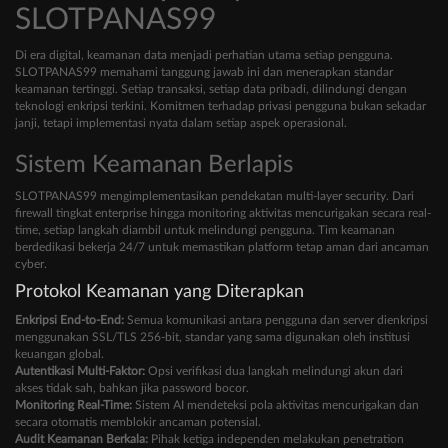
SLOTPANAS99
Di era digital, keamanan data menjadi perhatian utama setiap pengguna.
SLOTPANAS99 memahami tanggung jawab ini dan menerapkan standar
keamanan tertinggi. Setiap transaksi, setiap data pribadi, dilindungi dengan
teknologi enkripsi terkini. Komitmen terhadap privasi pengguna bukan sekadar
janji, tetapi implementasi nyata dalam setiap aspek operasional.
Sistem Keamanan Berlapis
SLOTPANAS99 mengimplementasikan pendekatan multi-layer security. Dari
firewall tingkat enterprise hingga monitoring aktivitas mencurigakan secara real-
time, setiap langkah diambil untuk melindungi pengguna. Tim keamanan
berdedikasi bekerja 24/7 untuk memastikan platform tetap aman dari ancaman
cyber.
Protokol Keamanan yang Diterapkan
Enkripsi End-to-End:
Semua komunikasi antara pengguna dan server dienkripsi
menggunakan SSL/TLS 256-bit, standar yang sama digunakan oleh institusi
keuangan global.
Autentikasi Multi-Faktor:
Opsi verifikasi dua langkah melindungi akun dari
akses tidak sah, bahkan jika password bocor.
Monitoring Real-Time:
Sistem AI mendeteksi pola aktivitas mencurigakan dan
secara otomatis memblokir ancaman potensial.
Audit Keamanan Berkala:
Pihak ketiga independen melakukan penetration