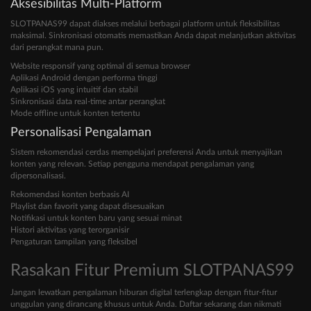
Aksesibilitas Multi-Platform
SLOTPANAS99 dapat diakses melalui berbagai platform untuk fleksibilitas
maksimal. Sinkronisasi otomatis memastikan Anda dapat melanjutkan aktivitas
dari perangkat mana pun.
Website responsif yang optimal di semua browser
Aplikasi Android dengan performa tinggi
Aplikasi iOS yang intuitif dan stabil
Sinkronisasi data real-time antar perangkat
Mode offline untuk konten tertentu
Personalisasi Pengalaman
Sistem rekomendasi cerdas mempelajari preferensi Anda untuk menyajikan
konten yang relevan. Setiap pengguna mendapat pengalaman yang
dipersonalisasi.
Rekomendasi konten berbasis AI
Playlist dan favorit yang dapat disesuaikan
Notifikasi untuk konten baru yang sesuai minat
Histori aktivitas yang terorganisir
Pengaturan tampilan yang fleksibel
Rasakan Fitur Premium SLOTPANAS99
Jangan lewatkan pengalaman hiburan digital terlengkap dengan fitur-fitur
unggulan yang dirancang khusus untuk Anda. Daftar sekarang dan nikmati